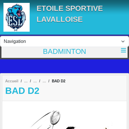
Panneau de gestion des cookies
ETOILE SPORTIVE
LAVALLOISE
BADMINTON
Accueil
BAD D2
BAD D2