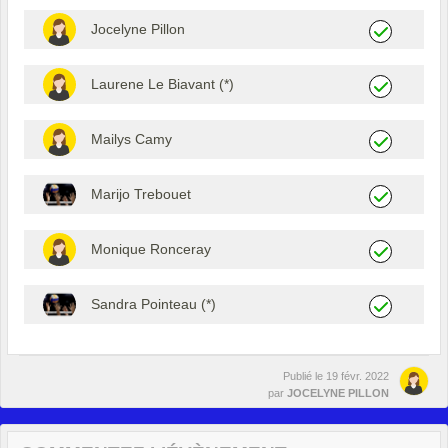
Jocelyne Pillon
Laurene Le Biavant (*)
Mailys Camy
Marijo Trebouet
Monique Ronceray
Sandra Pointeau (*)
Publié le
19 févr. 2022
par
JOCELYNE PILLON