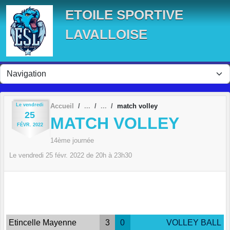
Panneau de gestion des cookies
ETOILE SPORTIVE
LAVALLOISE
Le
vendredi
Accueil
match volley
25
MATCH VOLLEY
FÉVR.
2022
14ème journée
Le
vendredi
25
févr.
2022
de 20h à 23h30
Etincelle Mayenne
3
0
VOLLEY BALL