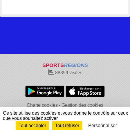
SPORTS
REGIONS
88359
visites
Charte cookies
Gestion des cookies
Informations légales
Signaler un contenu inapproprié
Ce site utilise des cookies et vous donne le contrôle sur ceux
que vous souhaitez activer
Tout accepter
Tout refuser
Personnaliser
Envie de participer ?
Connexion