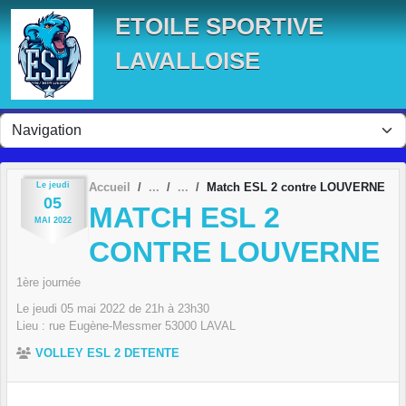
Panneau de gestion des cookies
ETOILE SPORTIVE
LAVALLOISE
Le
jeudi
Accueil
Match ESL 2 contre LOUVERNE
05
MATCH ESL 2
MAI
2022
CONTRE LOUVERNE
1ère journée
Le
jeudi
05
mai
2022
de 21h à 23h30
Lieu :
rue Eugène-Messmer
53000
LAVAL
VOLLEY ESL 2 DETENTE