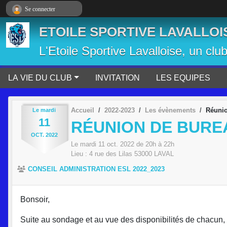
Panneau de gestion des cookies
Se connecter
ETOILE SPORTIVE LAVALLOI
L'Etoile Sportive Lavalloise, un clu
LA VIE DU CLUB
INVITATION
LES EQUIPES
Accueil
2022-2023
Les évènements
Réunio
Le
mardi
11
RÉUNION DE BURE
OCT.
2022
Le
mardi
11
oct.
2022
de 20h à 22h
Lieu :
4 rue des Lilas
53000
LAVAL
CONSEIL ADMINISTRATION ESL 2022_2023
Bonsoir,
Suite au sondage et au vue des disponibilités de chacun,