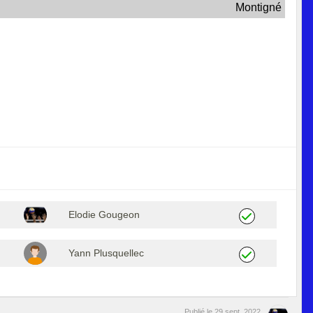
Montigné
Elodie Gougeon
Yann Plusquellec
Publié le
29 sept. 2022