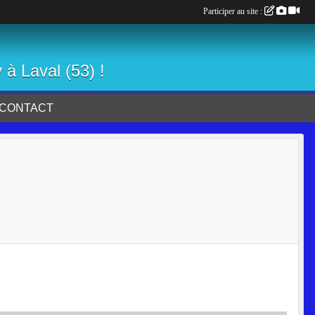
Participer au site :
 à Laval (53) !
CONTACT