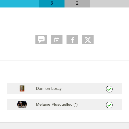
3
2
Damien Leray
Melanie Plusquellec (*)