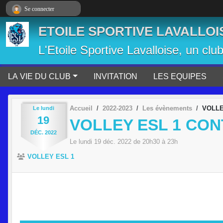
Panneau de gestion des cookies
Se connecter
ETOILE SPORTIVE LAVALLOI
L'Etoile Sportive Lavalloise, un clu
LA VIE DU CLUB
INVITATION
LES EQUIPES
Accueil
2022-2023
Les évènements
VOLLE
Le
lundi
19
VOLLEY ESL 1 CO
DÉC.
2022
Le
lundi
19
déc.
2022
de 20h30 à 23h
VOLLEY ESL 1