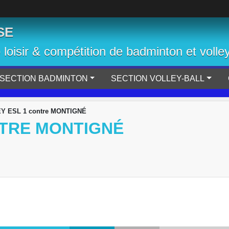
SE
b loisir & compétition de badminton et volley
SECTION BADMINTON
SECTION VOLLEY-BALL
Y ESL 1 contre MONTIGNÉ
NTRE MONTIGNÉ