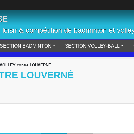
SE
b loisir & compétition de badminton et volley
SECTION BADMINTON
SECTION VOLLEY-BALL
 VOLLEY contre LOUVERNÉ
NTRE LOUVERNÉ