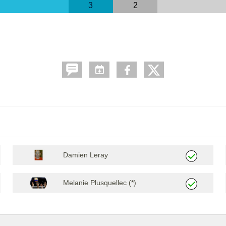
3
2
Damien Leray
Melanie Plusquellec (*)