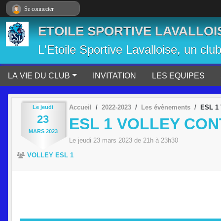
Panneau de gestion des cookies
Se connecter
ETOILE SPORTIVE LAVALLOI
L'Etoile Sportive Lavalloise, un clu
LA VIE DU CLUB
INVITATION
LES EQUIPES
Accueil
2022-2023
Les évènements
ESL 1
Le
jeudi
23
ESL 1 VOLLEY CO
MARS
2023
Le
jeudi
23
mars
2023
de 21h à 23h30
VOLLEY ESL 1