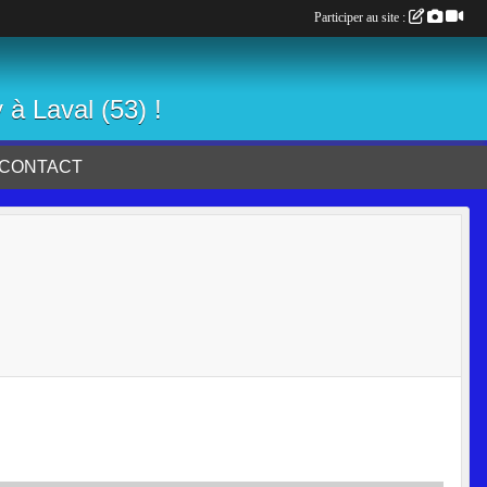
Participer au site :
 à Laval (53) !
CONTACT