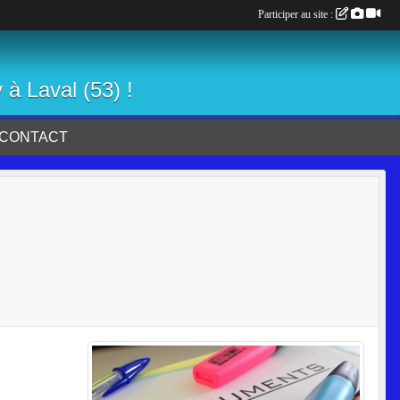
Participer au site :
 à Laval (53) !
CONTACT