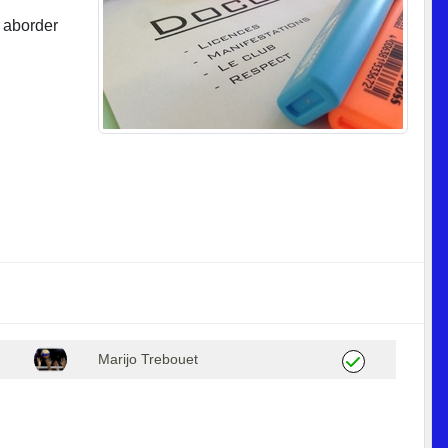
à aborder
Marijo Trebouet