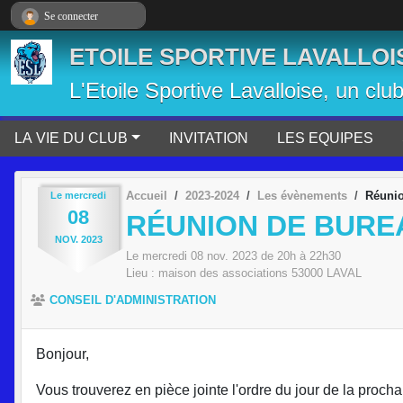
Panneau de gestion des cookies
Se connecter
ETOILE SPORTIVE LAVALLOI
L'Etoile Sportive Lavalloise, un clu
LA VIE DU CLUB
INVITATION
LES EQUIPES
Accueil
2023-2024
Les évènements
Réunio
Le
mercredi
08
RÉUNION DE BUREAU
NOV.
2023
Le
mercredi
08
nov.
2023
de 20h à 22h30
Lieu :
maison des associations
53000
LAVAL
CONSEIL D'ADMINISTRATION
Bonjour,
Vous trouverez en pièce jointe l'ordre du jour de la proch