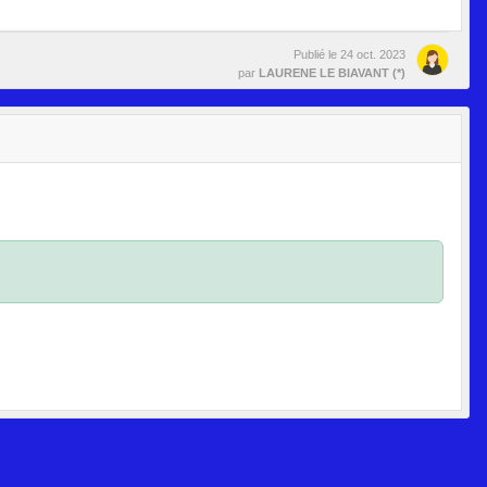
Publié le
24 oct. 2023
par
LAURENE LE BIAVANT (*)