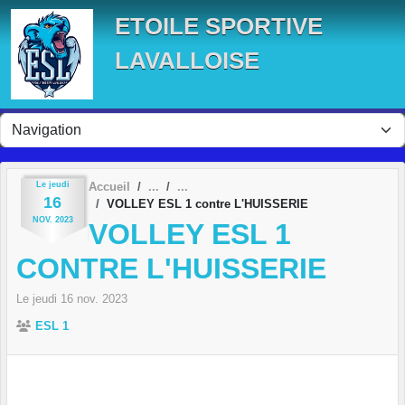
Panneau de gestion des cookies
ETOILE SPORTIVE
LAVALLOISE
Le
jeudi
Accueil
16
VOLLEY ESL 1 contre L'HUISSERIE
NOV.
2023
VOLLEY ESL 1
CONTRE L'HUISSERIE
Le
jeudi
16
nov.
2023
ESL 1