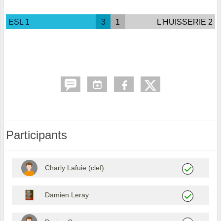
ESL 1
3
1
L'HUISSERIE 2
Participants
Charly Lafuie (clef)
Damien Leray