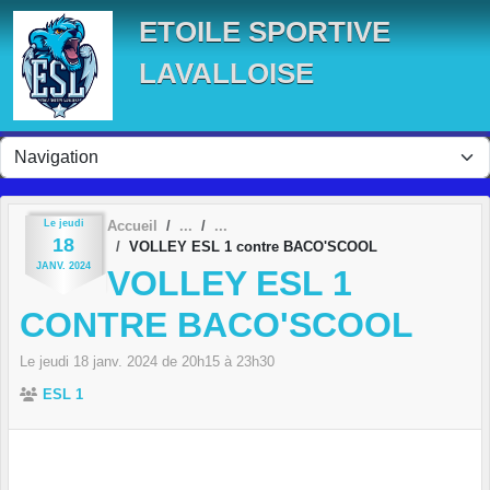
Panneau de gestion des cookies
ETOILE SPORTIVE
LAVALLOISE
Le
jeudi
Accueil
18
VOLLEY ESL 1 contre BACO'SCOOL
JANV.
2024
VOLLEY ESL 1
CONTRE BACO'SCOOL
Le
jeudi
18
janv.
2024
de 20h15 à 23h30
ESL 1