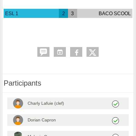
ESL 1
2
3
BACO SCOOL
Participants
Charly Lafuie (clef)
Dorian Capron