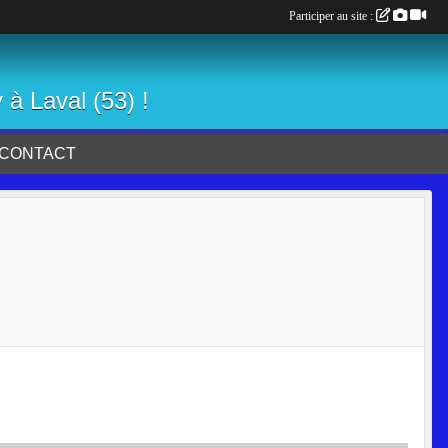
Participer au site :
 à Laval (53) !
CONTACT