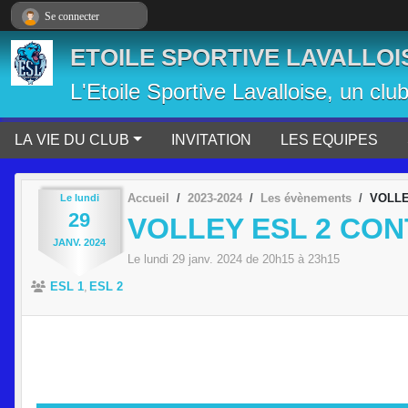
Panneau de gestion des cookies
Se connecter
ETOILE SPORTIVE LAVALLOI
L'Etoile Sportive Lavalloise, un clu
LA VIE DU CLUB
INVITATION
LES EQUIPES
Accueil
2023-2024
Les évènements
VOLLE
Le
lundi
29
VOLLEY ESL 2 CON
JANV.
2024
Le
lundi
29
janv.
2024
de 20h15 à 23h15
ESL 1
ESL 2