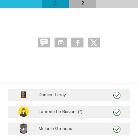
3
2
Damien Leray
Laurene Le Biavant (*)
Melanie Greneau