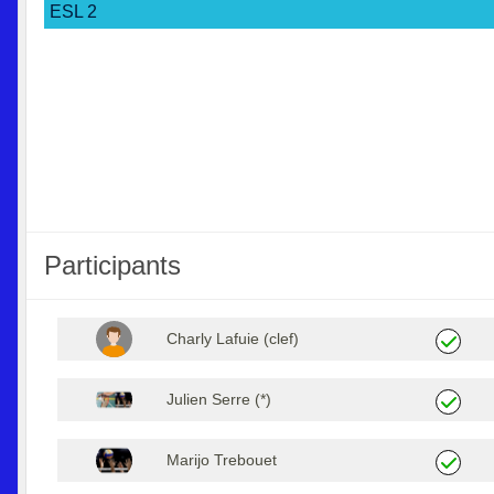
ESL 2
Participants
Charly Lafuie (clef)
Julien Serre (*)
Marijo Trebouet