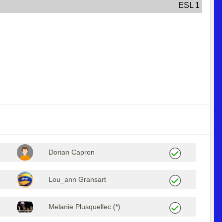
ESL 1
Dorian Capron
Lou_ann Gransart
Melanie Plusquellec (*)