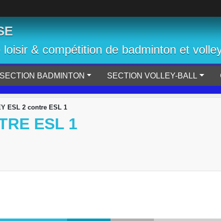
SE
b loisir & compétition de badminton et volley
SECTION BADMINTON
SECTION VOLLEY-BALL
Y ESL 2 contre ESL 1
TRE ESL 1