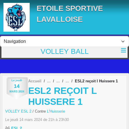
Panneau de gestion des cookies
ETOILE SPORTIVE
LAVALLOISE
VOLLEY BALL
Le
jeudi
Accueil
ESL2 reçoit l Huissere 1
14
ESL2 REÇOIT L
MARS
2024
HUISSERE 1
VOLLEY ESL 2
/ Contre
L'Huisserie
Le
jeudi
14
mars
2024
de 21h à 23h30
ESL 2