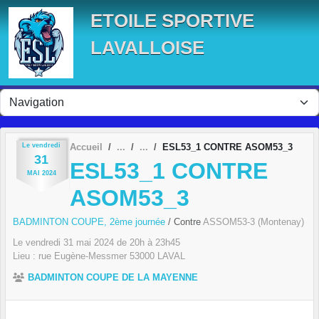
Panneau de gestion des cookies
ETOILE SPORTIVE
LAVALLOISE
Le
vendredi
Accueil
ESL53_1 CONTRE ASOM53_3
31
ESL53_1 CONTRE
MAI
2024
ASOM53_3
BADMINTON COUPE, 2ème journée
/ Contre
ASSOM53-3 (Montenay)
Le
vendredi
31
mai
2024
de 20h à 23h45
Lieu :
rue Eugène-Messmer
53000
LAVAL
BADMINTON COUPE DE LA MAYENNE