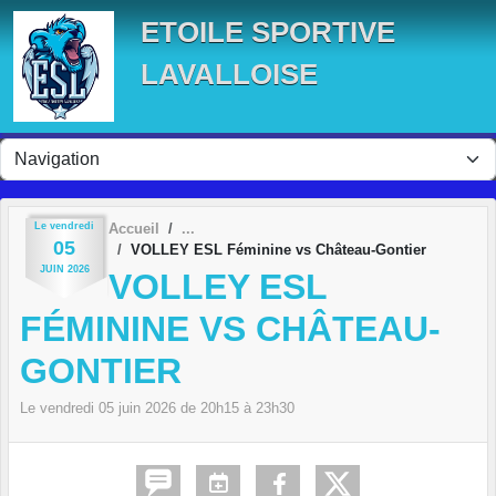
Panneau de gestion des cookies
ETOILE SPORTIVE
LAVALLOISE
Le
vendredi
Accueil
05
VOLLEY ESL Féminine vs Château-Gontier
JUIN
2026
VOLLEY ESL
FÉMININE VS CHÂTEAU-
GONTIER
Le
vendredi
05
juin
2026
de 20h15 à 23h30