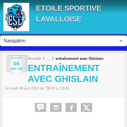
Panneau de gestion des cookies
ETOILE SPORTIVE
LAVALLOISE
Le
lundi
Accueil
entraînement avec Ghislain
08
ENTRAÎNEMENT
JUIN
2026
AVEC GHISLAIN
Le
lundi
08
juin
2026
de 19h30 à 21h30