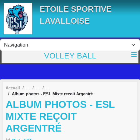
Panneau de gestion des cookies
ETOILE SPORTIVE
LAVALLOISE
VOLLEY BALL
Accueil
Album photos - ESL Mixte reçoit Argentré
ALBUM PHOTOS - ESL
MIXTE REÇOIT
ARGENTRÉ