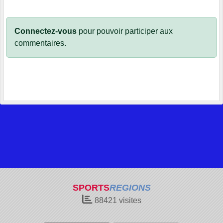
Connectez-vous
pour pouvoir participer aux
commentaires.
SPORTS
REGIONS
88421
visites