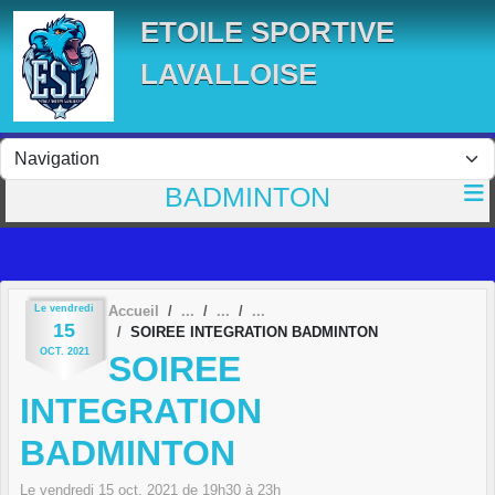
Panneau de gestion des cookies
ETOILE SPORTIVE
LAVALLOISE
BADMINTON
Le
vendredi
Accueil
15
SOIREE INTEGRATION BADMINTON
OCT.
2021
SOIREE
INTEGRATION
BADMINTON
Le
vendredi
15
oct.
2021
de 19h30 à 23h